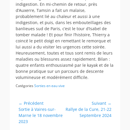
indigestion. En mi-chemin de retour, près
d’Auxerre, Tamsin a fait un malaise,
probablement lié au chaleur et aussi à une
indigestion, et puis, dans les embouteillages des
banlieues sud de Paris, c’est le tour d’Isabel de
tomber malade ! Et pour finir l’histoire, Thierry a
coincé le petit doigt en remettant le remorque et
lui aussi a du visiter les urgences cette soirée.
Heureusement, toutes et tous sont remis de leurs
maladies ou blessures assez rapidement. Bilan :
quatre enfants enthousiasmé par le kayak et de la
bonne pratique sur un parcours de descente
volumineuse et modérément difficile.
Catégories
Sorties en eau vive
Navigation
← Précédent
Suivant →
Article
Article
Sortie à Vaires-sur-
Rallye de la Cure, 21-22
de
précédent :
suivant :
Marne le 18 novembre
Septembre 2024
l’article
2023