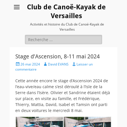
Club de Canoë-Kayak de
Versailles
Activités et histoire du Club de Canoë-Kayak de
Versailles
Rechercher :
Stage d’Ascension, 8-11 mai 2024
Posted
Author
26 mai 2024
David EVANS
Laisser un
on
commentaire
Cette année encore le stage d’Ascension 2024 de
l’eau-vive/eau calme s’est déroulé à l’Isle de la
Serre dans l’Isère. Olivier et Sandrine étaient déjà
sur place, en visite au famille, et Frédérique,
Thierry, Mattia, David, Isabel et Tamsin ont parti
en deux voitures le mercredi 8 mai.