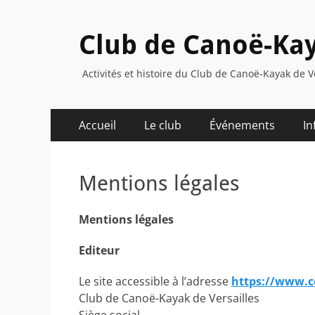
Club de Canoë-Kay
Activités et histoire du Club de Canoë-Kayak de V
Menu
Aller
Accueil
Le club
Événements
In
au
principal
contenu
Mentions légales
Mentions légales
Editeur
Le site accessible à l’adresse
https://www.c
Club de Canoë-Kayak de Versailles