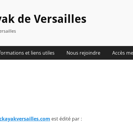
ak de Versailles
ersailles
formations et liens utiles
Nous rejoindre
Accès m
ckayakversailles.com
est édité par :