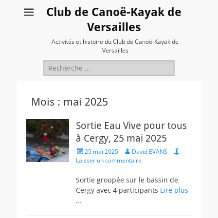
Club de Canoë-Kayak de
Versailles
Activités et histoire du Club de Canoë-Kayak de
Versailles
Rechercher :
Mois :
mai 2025
Sortie Eau Vive pour tous
à Cergy, 25 mai 2025
Posted
Author
25 mai 2025
David EVANS
on
Laisser un commentaire
Sortie groupée sur le bassin de
Cergy avec 4 participants
Lire plus
…