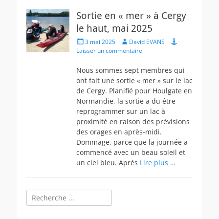
Sortie en « mer » à Cergy
le haut, mai 2025
Posted
Author
3 mai 2025
David EVANS
on
Laisser un commentaire
Nous sommes sept membres qui
ont fait une sortie « mer » sur le lac
de Cergy. Planifié pour Houlgate en
Normandie, la sortie a du être
reprogrammer sur un lac à
proximité en raison des prévisions
des orages en après-midi.
Dommage, parce que la journée a
commencé avec un beau soleil et
un ciel bleu. Après
Lire plus …
Rechercher :