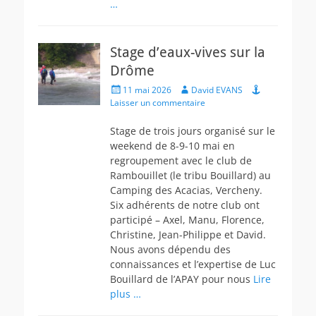
…
Stage d’eaux-vives sur la
Drôme
Posted
Author
11 mai 2026
David EVANS
on
Laisser un commentaire
Stage de trois jours organisé sur le
weekend de 8-9-10 mai en
regroupement avec le club de
Rambouillet (le tribu Bouillard) au
Camping des Acacias, Vercheny.
Six adhérents de notre club ont
participé – Axel, Manu, Florence,
Christine, Jean-Philippe et David.
Nous avons dépendu des
connaissances et l’expertise de Luc
Bouillard de l’APAY pour nous
Lire
plus …