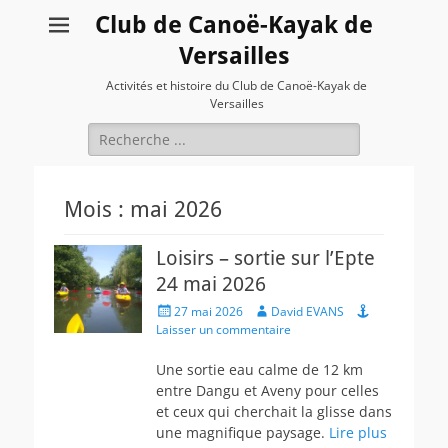
Club de Canoë-Kayak de
Versailles
Activités et histoire du Club de Canoë-Kayak de
Versailles
Rechercher :
Mois :
mai 2026
Loisirs – sortie sur l’Epte
24 mai 2026
Posted
Author
27 mai 2026
David EVANS
on
Laisser un commentaire
Une sortie eau calme de 12 km
entre Dangu et Aveny pour celles
et ceux qui cherchait la glisse dans
une magnifique paysage.
Lire plus