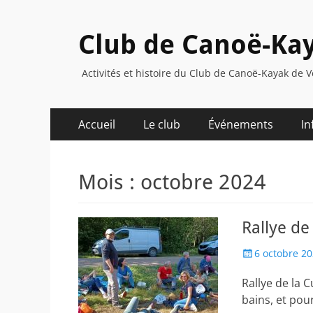
Club de Canoë-Kay
Activités et histoire du Club de Canoë-Kayak de V
Menu
Aller
Accueil
Le club
Événements
In
au
principal
contenu
Mois :
octobre 2024
Rallye de
Posted
6 octobre 2
on
Rallye de la C
bains, et pour 