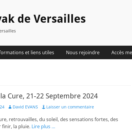
ak de Versailles
ersailles
formations et liens utiles
Nous rejoindre
Accès m
 la Cure, 21-22 Septembre 2024
Author
024
David EVANS
Laisser un commentaire
ure, retrouvailles, du soleil, des sensations fortes, des
finir, la pluie.
Lire plus …