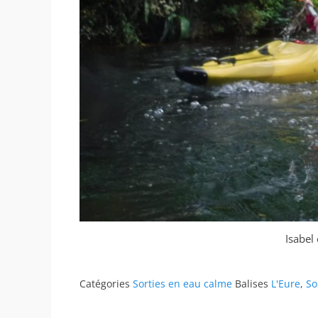
Isabel 
Catégories
Sorties en eau calme
Balises
L'Eure
,
So