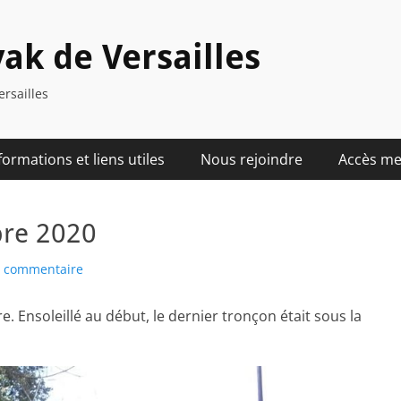
ak de Versailles
ersailles
formations et liens utiles
Nous rejoindre
Accès m
obre 2020
n commentaire
e. Ensoleillé au début, le dernier tronçon était sous la