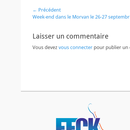
Navigation
← Précédent
Article
Week-end dans le Morvan le 26-27 septembr
de
précédent :
l’article
Laisser un commentaire
Vous devez
vous connecter
pour publier un