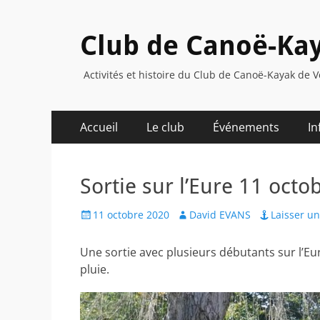
Club de Canoë-Kay
Activités et histoire du Club de Canoë-Kayak de V
Menu
Aller
Accueil
Le club
Événements
In
au
principal
contenu
Sortie sur l’Eure 11 oct
Posted
Author
11 octobre 2020
David EVANS
Laisser u
on
Une sortie avec plusieurs débutants sur l’Eur
pluie.