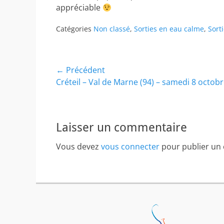
appréciable
Catégories
Non classé
,
Sorties en eau calme
,
Sort
Navigation
← Précédent
Article
Créteil – Val de Marne (94) – samedi 8 octob
de
précédent :
l’article
Laisser un commentaire
Vous devez
vous connecter
pour publier un