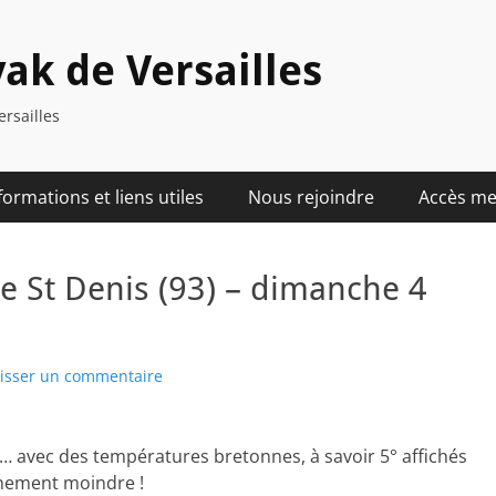
ak de Versailles
ersailles
formations et liens utiles
Nous rejoindre
Accès m
e St Denis (93) – dimanche 4
isser un commentaire
e… avec des températures bretonnes, à savoir 5° affichés
inement moindre !