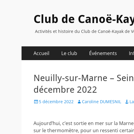
Club de Canoë-Kay
Activités et histoire du Club de Canoë-Kayak de V
Menu
Aller
Accueil
Le club
Événements
In
au
principal
contenu
Neuilly-sur-Marne – Sein
décembre 2022
Posted
Author
5 décembre 2022
Caroline DUMESNIL
La
on
Aujourd’hui, c’est sortie en mer sur la Marn
sur le thermomètre, pour un ressenti certa