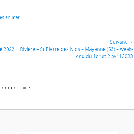
ies en mer
Suivant →
Article
re 2022
Rivière – St Pierre des Nids – Mayenne (53) – week-
suivant :
end du 1er et 2 avril 2023
 commentaire.