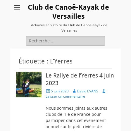
Club de Canoë-Kayak de
Versailles
Activités et histoire du Club de Canoë-Kayak de
Versailles
Rechercher :
Étiquette :
L’Yerres
Le Rallye de l’Yerres 4 juin
2023
Posted
Author
5 juin 2023
David EVANS
on
Laisser un commentaire
Nous sommes joints aux autres
clubs de l’Ile de France pour
participer dans cet événement
annuel sur le petit rivière de