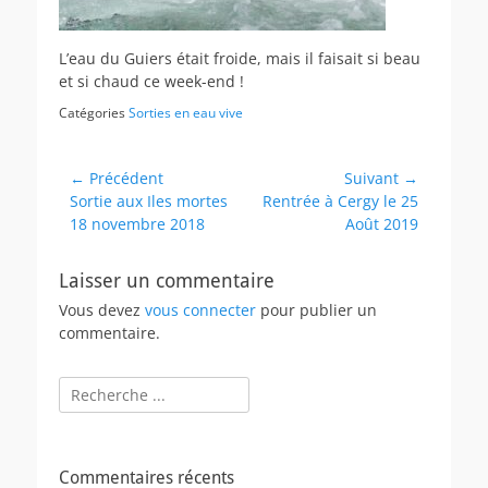
L’eau du Guiers était froide, mais il faisait si beau
et si chaud ce week-end !
Catégories
Sorties en eau vive
Navigation
← Précédent
Suivant →
Article
Article
Sortie aux Iles mortes
Rentrée à Cergy le 25
de
précédent :
suivant :
18 novembre 2018
Août 2019
l’article
Laisser un commentaire
Vous devez
vous connecter
pour publier un
commentaire.
Rechercher :
Commentaires récents