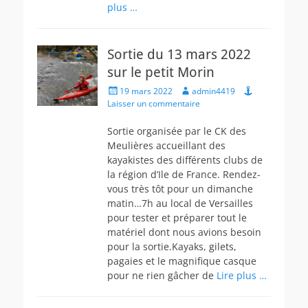
plus …
Sortie du 13 mars 2022
sur le petit Morin
Posted
Author
19 mars 2022
admin4419
on
Laisser un commentaire
Sortie organisée par le CK des
Meulières accueillant des
kayakistes des différents clubs de
la région d’Ile de France. Rendez-
vous très tôt pour un dimanche
matin…7h au local de Versailles
pour tester et préparer tout le
matériel dont nous avions besoin
pour la sortie.Kayaks, gilets,
pagaies et le magnifique casque
pour ne rien gâcher de
Lire plus …