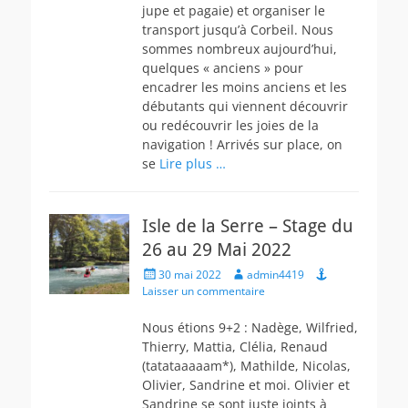
jupe et pagaie) et organiser le
transport jusqu’à Corbeil. Nous
sommes nombreux aujourd’hui,
quelques « anciens » pour
encadrer les moins anciens et les
débutants qui viennent découvrir
ou redécouvrir les joies de la
navigation ! Arrivés sur place, on
se
Lire plus …
Isle de la Serre – Stage du
26 au 29 Mai 2022
Posted
Author
30 mai 2022
admin4419
on
Laisser un commentaire
Nous étions 9+2 : Nadège, Wilfried,
Thierry, Mattia, Clélia, Renaud
(tatataaaaam*), Mathilde, Nicolas,
Olivier, Sandrine et moi. Olivier et
Sandrine se sont juste joints à