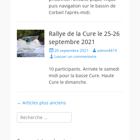
puis navigation sur le bassin de
Corbeil l’après-midi.
Rallye de la Cure le 25-26
septembre 2021
Posted
Author
26 septembre 2021
admin4419
on
Laisser un commentaire
10 participants. Arrivée le samedi
midi pour la basse Cure. Haute
Cure le dimanche.
Navigation
←
Articles plus anciens
des
Rechercher :
articles