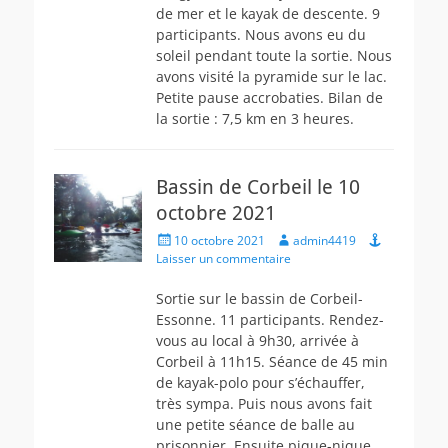
de mer et le kayak de descente. 9
participants. Nous avons eu du
soleil pendant toute la sortie. Nous
avons visité la pyramide sur le lac.
Petite pause accrobaties. Bilan de
la sortie : 7,5 km en 3 heures.
Bassin de Corbeil le 10
octobre 2021
Posted
Author
10 octobre 2021
admin4419
on
Laisser un commentaire
Sortie sur le bassin de Corbeil-
Essonne. 11 participants. Rendez-
vous au local à 9h30, arrivée à
Corbeil à 11h15. Séance de 45 min
de kayak-polo pour s’échauffer,
très sympa. Puis nous avons fait
une petite séance de balle au
prisonnier. Ensuite pique-nique