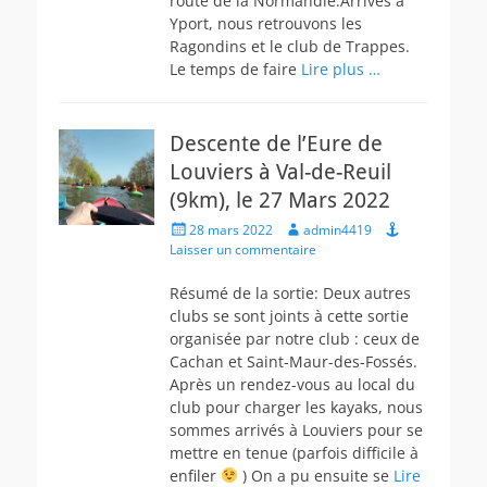
route de la Normandie.Arrivés à
Yport, nous retrouvons les
Ragondins et le club de Trappes.
Le temps de faire
Lire plus …
Descente de l’Eure de
Louviers à Val-de-Reuil
(9km), le 27 Mars 2022
Posted
Author
28 mars 2022
admin4419
on
Laisser un commentaire
Résumé de la sortie: Deux autres
clubs se sont joints à cette sortie
organisée par notre club : ceux de
Cachan et Saint-Maur-des-Fossés.
Après un rendez-vous au local du
club pour charger les kayaks, nous
sommes arrivés à Louviers pour se
mettre en tenue (parfois difficile à
enfiler
) On a pu ensuite se
Lire