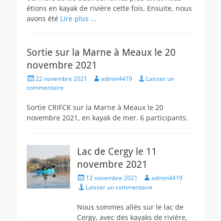
étions en kayak de rivière cette fois. Ensuite, nous
avons été
Lire plus …
Sortie sur la Marne à Meaux le 20
novembre 2021
Posted
Author
22 novembre 2021
admin4419
Laisser un
on
commentaire
Sortie CRIFCK sur la Marne à Meaux le 20
novembre 2021, en kayak de mer. 6 participants.
Lac de Cergy le 11
novembre 2021
Posted
Author
12 novembre 2021
admin4419
on
Laisser un commentaire
Nous sommes allés sur le lac de
Cergy, avec des kayaks de rivière,