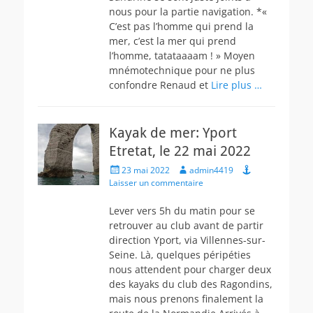
nous pour la partie navigation. *«
C’est pas l’homme qui prend la
mer, c’est la mer qui prend
l’homme, tatataaaam ! » Moyen
mnémotechnique pour ne plus
confondre Renaud et
Lire plus …
Kayak de mer: Yport
Etretat, le 22 mai 2022
Posted
Author
23 mai 2022
admin4419
on
Laisser un commentaire
Lever vers 5h du matin pour se
retrouver au club avant de partir
direction Yport, via Villennes-sur-
Seine. Là, quelques péripéties
nous attendent pour charger deux
des kayaks du club des Ragondins,
mais nous prenons finalement la