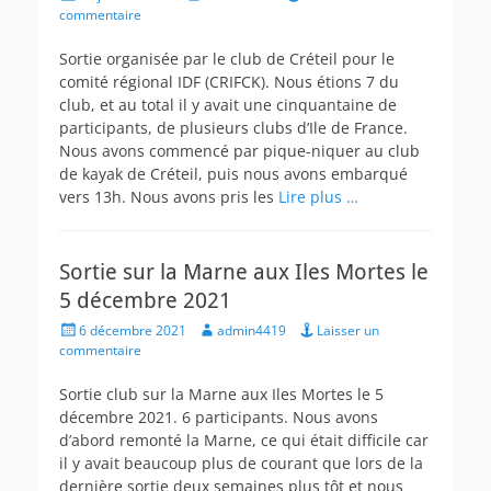
on
commentaire
Sortie organisée par le club de Créteil pour le
comité régional IDF (CRIFCK). Nous étions 7 du
club, et au total il y avait une cinquantaine de
participants, de plusieurs clubs d’Ile de France.
Nous avons commencé par pique-niquer au club
de kayak de Créteil, puis nous avons embarqué
vers 13h. Nous avons pris les
Lire plus …
Sortie sur la Marne aux Iles Mortes le
5 décembre 2021
Posted
Author
6 décembre 2021
admin4419
Laisser un
on
commentaire
Sortie club sur la Marne aux Iles Mortes le 5
décembre 2021. 6 participants. Nous avons
d’abord remonté la Marne, ce qui était difficile car
il y avait beaucoup plus de courant que lors de la
dernière sortie deux semaines plus tôt et nous