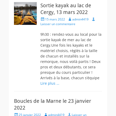
Sortie kayak au lac de
Cergy, 13 mars 2022
Posted
Author
15 mars 2022
admin4419
on
Laisser un commentaire
9h30 : rendez-vous au local pour la
sortie kayak de mer au lac de
Cergy.Une fois les kayaks et le
matériel choisis, réglés à la taille
de chacun et installés sur la
remorque, nous voilà partis ! Deux
pros et deux débutants, ce sera
presque du cours particulier !
Arrivés à la base, chacun s’équipe
Lire plus …
Boucles de la Marne le 23 janvier
2022
Posted
Author
25 janvier 2022
admin4419
Laisser un