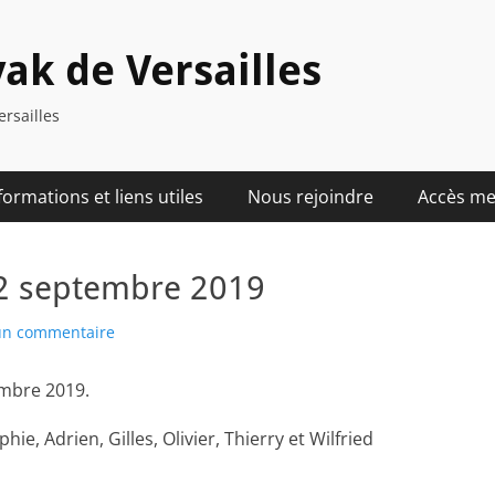
ak de Versailles
ersailles
formations et liens utiles
Nous rejoindre
Accès m
-22 septembre 2019
 un commentaire
embre 2019.
ie, Adrien, Gilles, Olivier, Thierry et Wilfried