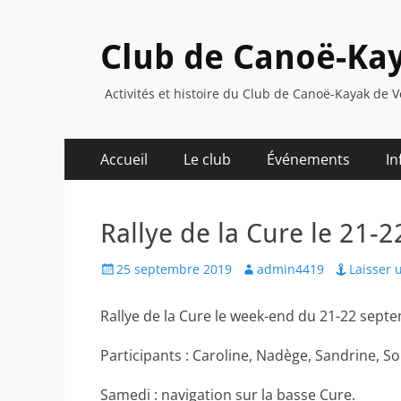
Club de Canoë-Kay
Activités et histoire du Club de Canoë-Kayak de V
Menu
Aller
Accueil
Le club
Événements
In
au
principal
contenu
Rallye de la Cure le 21
Posted
Author
25 septembre 2019
admin4419
Laisser
on
Rallye de la Cure le week-end du 21-22 sept
Participants : Caroline, Nadège, Sandrine, Soph
Samedi : navigation sur la basse Cure.