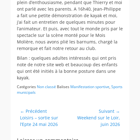
plein d’enthousiasme, pendant que Thierry et moi
ont parlé avec les parents. A 16h40, Jean-Philippe
a fait une petite démonstration de kayak et moi,
j’ai fait un entretien de quelques minutes pour
l’animateur. Et puis, avec tout le monde pris par le
spectacle sur la scène monté pour le Mois
Molière, nous avons plié les barnums, chargé la
remorque et fait notre retour au club.
Bilan : quelques adultes intéressés qui ont pris
note de notre site web et beaucoup des enfants
qui ont été initiés à la bonne posture dans une
kayak.
Catégories
Non classé
Balises
Manifestation sportive
,
Sports
municipals
Navigation
← Précédent
Suivant →
Article
Article
Loisirs – sortie sur
Weekend sur le Loir,
de
précédent :
suivant :
l’Epte 24 mai 2026
juin 2026
l’article