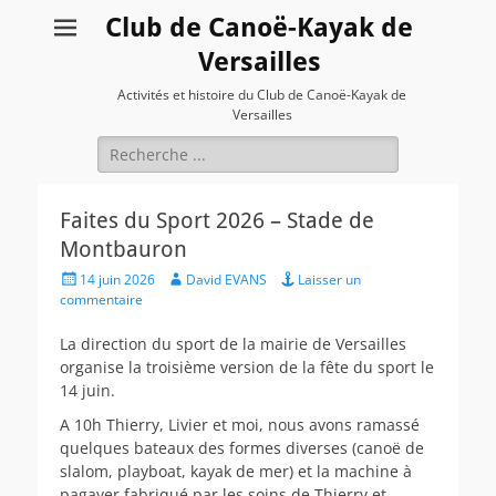
Club de Canoë-Kayak de
Versailles
Activités et histoire du Club de Canoë-Kayak de
Versailles
Rechercher :
Faites du Sport 2026 – Stade de
Montbauron
Posted
Author
14 juin 2026
David EVANS
Laisser un
on
commentaire
La direction du sport de la mairie de Versailles
organise la troisième version de la fête du sport le
14 juin.
A 10h Thierry, Livier et moi, nous avons ramassé
quelques bateaux des formes diverses (canoë de
slalom, playboat, kayak de mer) et la machine à
pagayer fabriqué par les soins de Thierry et