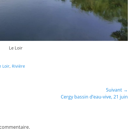
Le Loir
e Loir
,
Rivière
Suivant →
Article
Cergy bassin d’eau-vive, 21 juin
suivant :
 commentaire.