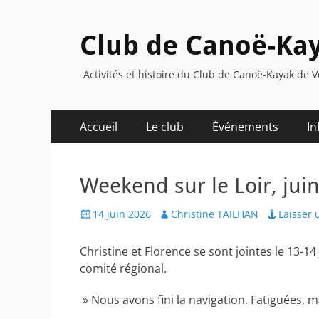
Club de Canoë-Kay
Activités et histoire du Club de Canoë-Kayak de V
Menu
Aller
Accueil
Le club
Événements
In
au
principal
contenu
Weekend sur le Loir, jui
Posted
Author
14 juin 2026
Christine TAILHAN
Laisser
on
Christine et Florence se sont jointes le 13-14
comité régional.
» Nous avons fini la navigation. Fatiguées, 