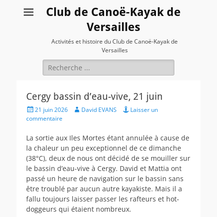
Club de Canoë-Kayak de
Versailles
Activités et histoire du Club de Canoë-Kayak de
Versailles
Rechercher :
Cergy bassin d’eau-vive, 21 juin
Posted
Author
21 juin 2026
David EVANS
Laisser un
on
commentaire
La sortie aux Iles Mortes étant annulée à cause de
la chaleur un peu exceptionnel de ce dimanche
(38°C), deux de nous ont décidé de se mouiller sur
le bassin d’eau-vive à Cergy. David et Mattia ont
passé un heure de navigation sur le bassin sans
être troublé par aucun autre kayakiste. Mais il a
fallu toujours laisser passer les rafteurs et hot-
doggeurs qui étaient nombreux.