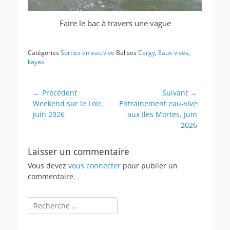
Faire le bac à travers une vague
Catégories
Sorties en eau vive
Balises
Cergy
,
Eaux-vives
,
kayak
Navigation
← Précédent
Suivant →
Article
Article
Weekend sur le Loir,
Entrainement eau-vive
de
précédent :
suivant :
juin 2026
aux Iles Mortes, juin
l’article
2026
Laisser un commentaire
Vous devez
vous connecter
pour publier un
commentaire.
Rechercher :