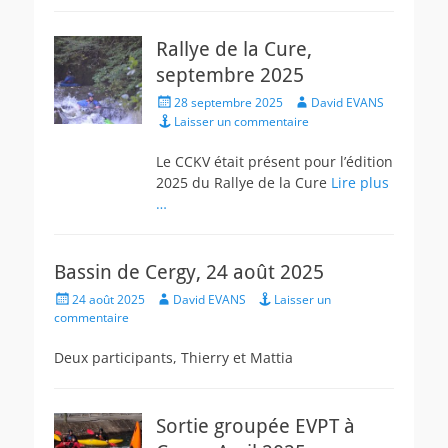
Rallye de la Cure,
septembre 2025
Posted
Author
28 septembre 2025
David EVANS
on
Laisser un commentaire
Le CCKV était présent pour l’édition
2025 du Rallye de la Cure
Lire plus
…
Bassin de Cergy, 24 août 2025
Posted
Author
24 août 2025
David EVANS
Laisser un
on
commentaire
Deux participants, Thierry et Mattia
Sortie groupée EVPT à