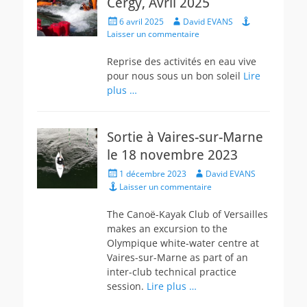
Cergy, Avril 2025
Posted
Author
6 avril 2025
David EVANS
on
Laisser un commentaire
Reprise des activités en eau vive
pour nous sous un bon soleil
Lire
plus …
Sortie à Vaires-sur-Marne
le 18 novembre 2023
Posted
Author
1 décembre 2023
David EVANS
on
Laisser un commentaire
The Canoë-Kayak Club of Versailles
makes an excursion to the
Olympique white-water centre at
Vaires-sur-Marne as part of an
inter-club technical practice
session.
Lire plus …