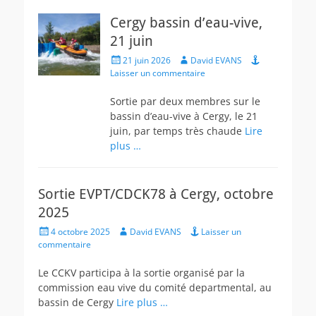
Cergy bassin d’eau-vive,
21 juin
Posted
Author
21 juin 2026
David EVANS
on
Laisser un commentaire
Sortie par deux membres sur le
bassin d’eau-vive à Cergy, le 21
juin, par temps très chaude
Lire
plus …
Sortie EVPT/CDCK78 à Cergy, octobre
2025
Posted
Author
4 octobre 2025
David EVANS
Laisser un
on
commentaire
Le CCKV participa à la sortie organisé par la
commission eau vive du comité departmental, au
bassin de Cergy
Lire plus …