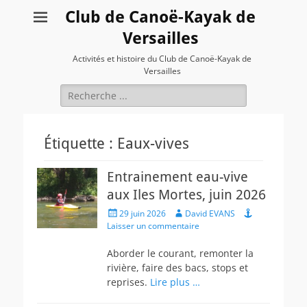
Club de Canoë-Kayak de
Versailles
Activités et histoire du Club de Canoë-Kayak de
Versailles
Rechercher :
Étiquette :
Eaux-vives
Entrainement eau-vive
aux Iles Mortes, juin 2026
Posted
Author
29 juin 2026
David EVANS
on
Laisser un commentaire
Aborder le courant, remonter la
rivière, faire des bacs, stops et
reprises.
Lire plus …