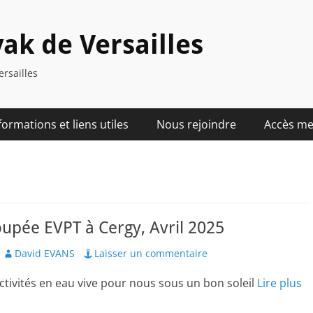
ak de Versailles
ersailles
formations et liens utiles
Nous rejoindre
Accès m
oupée EVPT à Cergy, Avril 2025
Author
David EVANS
Laisser un commentaire
ctivités en eau vive pour nous sous un bon soleil
Lire plus