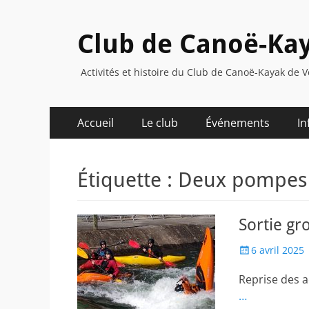
Club de Canoë-Kay
Activités et histoire du Club de Canoë-Kayak de V
Menu
Aller
Accueil
Le club
Événements
In
au
principal
contenu
Étiquette :
Deux pompes
Sortie gr
Posted
6 avril 2025
on
Reprise des a
…